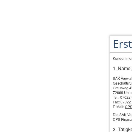
Ers
Kundeninfor
1. Name,
Maschinenversich
SAK Verwal
Geschäftsfü
Greutweg 4
72669 Unte
Tel.: 07022
Ho
Fax: 07022
E-Mail:
CPS
In
Die SAK Ver
Ma
CPS Finanz
ho
2. Tätigke