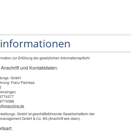
Über uns
Versicherungen
Inv
tinformationen
Service
mation zur Erfüllung der gesetzlichen Informationspflicht
 Anschrift und Kontaktdaten:
erung
tungs- GmbH
hrung: Franz Palinkas
2
rensingen
 9774377
hes Risiko ohne Maschinenversicherung
 9774388
@cpsonline.de
 Betrieben kommen immer aufwändigere und teurere
waltungs- GmbH ist geschäftsführende Gesellschafterin der
schinen zum Einsatz. Schäden an Maschinen können
management GmbH & Co. KG (Anschrift wie oben).
he Kosten verursachen und die Existenz Ihres
itsart: