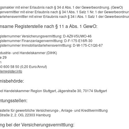
ternehmens gefährden. Eine Maschinenversicherung
gsmakler mit einer Erlaubnis nach § 34 d Abs. 1 der Gewerbeordnung. (GewO)
hützt gegen Schäden durch Brand, Kurzschluss,
envermittler mit einer Erlaubnis nach § 34 f Abs. 1 Satz 1 Nr. 1 der Gewerbeordn
erspannung, Bedienungsfehler, Explosion, Frost, Sturm,
arlehensvermittler mit einer Erlaubnis nach § 34 i Abs. 1 Satz 1 der Gewerbeordn
itzschlag, Konstruktions- und Materialfehler, böswillige
nsame Registerstelle nach § 11 a Abs. 1 GewO:
schädigung, Versagen von Regeleinrichtungen und
egisternummer Versicherungsvermittlung: D-AZII-V5UWO-46
egisternummer Finanzanlagenvermittlung: D-F-175-E16R-30
egisternummer Immobiliardarlehensvermittlung: D-W-175-C1QS-67
ndustrie- und Handelskammer (DIHK)
ße 29
lversicherung für bestimmte Maschinen oder auch als
n
80 600 58 50 (0,20 Euro/Anruf)
 abschließen. Versicherbar sind fest installierte
erregister.info
Krane, Baumaschinen oder Gabelstapler. Bei
bnisbehörde:
ert der zerstörten Maschinen, bei Teilschäden übernimmt
und Handelskammer Region Stuttgart, Jägerstraße 30, 70174 Stuttgart
den werden nicht ersetzt. In der Maschinenversicherung
htungsstellen:
 den Versicherungsbeitrag günstig zu halten.
sstelle für gewerbliche Versicherungs-, Anlage- und Kreditvermittlung
Straße 2, 2. OG, 22303 Hamburg
ng bei der Versicherungsvermittlung: