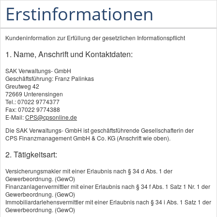
Erstinformationen
Kundeninformation zur Erfüllung der gesetzlichen Informationspflicht
1. Name, Anschrift und Kontaktdaten:
SAK Verwaltungs- GmbH
Wir sind gerne für Sie da!
Geschäftsführung: Franz Palinkas
Greutweg 42
72669 Unterensingen
Tel.: 07022 9774377
07022 9774377
Fax: 07022 9774388
E-Mail:
CPS@cpsonline.de
Termine nach Vereinbarung
Die SAK Verwaltungs- GmbH ist geschäftsführende Gesellschafterin der
CPS Finanzmanagement GmbH & Co. KG (Anschrift wie oben).
So erreichen Sie uns
2. Tätigkeitsart:
Kontaktformular
Versicherungsmakler mit einer Erlaubnis nach § 34 d Abs. 1 der
Gewerbeordnung. (GewO)
Nutzen Sie das Formular um mit uns Kontakt
Finanzanlagenvermittler mit einer Erlaubnis nach § 34 f Abs. 1 Satz 1 Nr. 1 der
aufzunehmen
Gewerbeordnung. (GewO)
Immobiliardarlehensvermittler mit einer Erlaubnis nach § 34 i Abs. 1 Satz 1 der
Gewerbeordnung. (GewO)
Beratungstermin