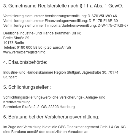
3. Gemeinsame Registerstelle nach § 11 a Abs. 1 GewO:
Hier können Sie direkt einen Beratungstermin
vereinbaren
Vermittlerregisternummer Versicherungsvermittlung: D-AZII-V5UWO-46
Vermittlerregisternummer Finanzanlagenvermittlung: D-F-175-E16R-30
Vermittlerregisternummer Immobiliardarlehensvermittlung: D-W-175-C1QS-67
Rückrufwunsch
Deutsche Industrie- und Handelskammer (DIHK)
Gerne rufen wir Sie zum gewünschten Zeitpunkt
Breite Straße 29
zurück
10178 Berlin
Telefon: 0180 600 58 50 (0,20 Euro/Anruf)
www.vermittlerregister.info
4. Erlaubnisbehörde:
Industrie- und Handelskammer Region Stuttgart, Jägerstraße 30, 70174
Riester-Rente
Stuttgart
5. Schlichtungsstellen:
Schlichtungsstelle für gewerbliche Versicherungs-, Anlage- und
Kreditvermittlung
Barmbeker Straße 2, 2. OG, 22303 Hamburg
6. Beratung bei der Versicherungsvermittlung:
Im Zuge der Vermittlung bietet die CPS Finanzmanagement GmbH & Co. KG
eine Beratung gemäß den gesetzlichen Vorgaben an.