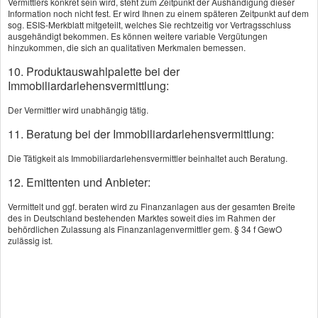
Vermittlers konkret sein wird, steht zum Zeitpunkt der Aushändigung dieser
Information noch nicht fest. Er wird Ihnen zu einem späteren Zeitpunkt auf dem
ist die Riester-Rente mit ihren Zulagen, zum
sog. ESIS-Merkblatt mitgeteilt, welches Sie rechtzeitig vor Vertragsschluss
ausgehändigt bekommen. Es können weitere variable Vergütungen
Beispiel für jedes Kind, ein bekanntes Beispiel.
hinzukommen, die sich an qualitativen Merkmalen bemessen.
10. Produktauswahlpalette bei der
Die staatlich geförderte Altersvorsorge wurde
Immobiliardarlehensvermittlung:
weiter optimiert, um mit mehr Flexibilität und
Der Vermittler wird unabhängig tätig.
Transparenz den Aufbau des eigenen
11. Beratung bei der Immobiliardarlehensvermittlung:
Vermögens attraktiver zu gestalten. Dadurch
Die Tätigkeit als Immobiliardarlehensvermittler beinhaltet auch Beratung.
ergeben sich für jeden Sparer – je nach
12. Emittenten und Anbieter:
persönlicher Situation und Vorsorgezielen –
Vermittelt und ggf. beraten wird zu Finanzanlagen aus der gesamten Breite
ganz unterschiedliche Möglichkeiten sich Geld
des in Deutschland bestehenden Marktes soweit dies im Rahmen der
behördlichen Zulassung als Finanzanlagenvermittler gem. § 34 f GewO
vom Staat zu sichern.
zulässig ist.
Die wichtigsten Fördermaßnahmen bei der
privaten Altersvorsorge