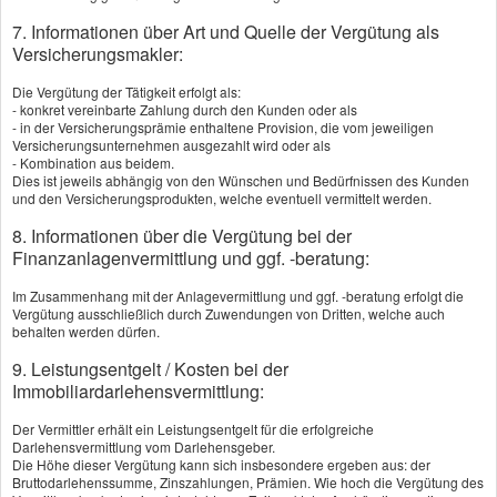
7. Informationen über Art und Quelle der Vergütung als
Versicherungsmakler:
Die Vergütung der Tätigkeit erfolgt als:
- konkret vereinbarte Zahlung durch den Kunden oder als
KI
- in der Versicherungsprämie enthaltene Provision, die vom jeweiligen
Versicherungsunternehmen ausgezahlt wird oder als
- Kombination aus beidem.
Zuschüsse vom Staat sichern
Dies ist jeweils abhängig von den Wünschen und Bedürfnissen des Kunden
und den Versicherungsprodukten, welche eventuell vermittelt werden.
Der Staat hat ein hohes Interesse daran, dass
8. Informationen über die Vergütung bei der
seine Bürger beim Thema Altersvorsorge selbst
Finanzanlagenvermittlung und ggf. -beratung:
aktiv werden. Denn nur allein von der
Im Zusammenhang mit der Anlagevermittlung und ggf. -beratung erfolgt die
gesetzlichen Rentenversicherung wird es
Vergütung ausschließlich durch Zuwendungen von Dritten, welche auch
behalten werden dürfen.
zunehmend schwerer, seinen Lebensstandard
9. Leistungsentgelt / Kosten bei der
aufrecht zu halten. Um Anreize zu schaffen, das
Immobiliardarlehensvermittlung:
eigene Renteneinkommen zusätzlich
Der Vermittler erhält ein Leistungsentgelt für die erfolgreiche
Darlehensvermittlung vom Darlehensgeber.
aufzubessern, fördert der Staat verschiedene
Die Höhe dieser Vergütung kann sich insbesondere ergeben aus: der
Bruttodarlehenssumme, Zinszahlungen, Prämien. Wie hoch die Vergütung des
Lösungen und Produkte zur Altersvorsorge. Hier